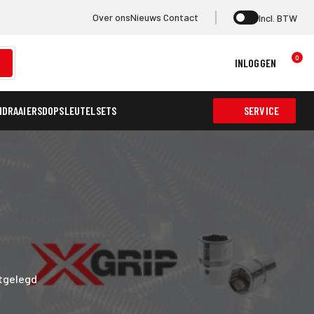
Over ons
Nieuws
Contact
Incl. BTW
0
INLOGGEN
NDRAAIERS
DOPSLEUTELSETS
SERVICE
itgelegd