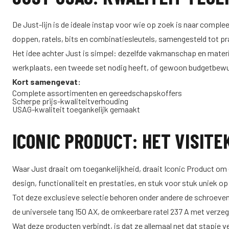
De Just-lijn is de ideale instap voor wie op zoek is naar comp
doppen, ratels, bits en combinatiesleutels, samengesteld tot pra
Het idee achter Just is simpel: dezelfde vakmanschap en materi
werkplaats, een tweede set nodig heeft, of gewoon budgetbewust 
Kort samengevat:
Complete assortimenten en gereedschapskoffers
Scherpe prijs-kwaliteitverhouding
USAG-kwaliteit toegankelijk gemaakt
ICONIC PRODUCT: HET VISIT
Waar Just draait om toegankelijkheid, draait Iconic Product om 
design, functionaliteit en prestaties, en stuk voor stuk uniek op
Tot deze exclusieve selectie behoren onder andere de schroeven
de universele tang 150 AX, de omkeerbare ratel 237 A met verzege
Wat deze producten verbindt, is dat ze allemaal net dat stapje v