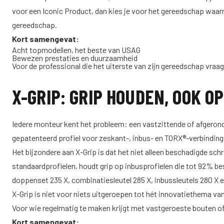
voor een Iconic Product, dan kies je voor het gereedschap waar
gereedschap.
Kort samengevat:
Acht topmodellen, het beste van USAG
Bewezen prestaties en duurzaamheid
Voor de professional die het uiterste van zijn gereedschap vraag
X-GRIP: GRIP HOUDEN, OOK 
Iedere monteur kent het probleem: een vastzittende of afgeronde
gepatenteerd profiel voor zeskant-, inbus- en TORX®-verbinding
Het bijzondere aan X-Grip is dat het niet alleen beschadigde s
standaardprofielen, houdt grip op inbusprofielen die tot 92% bes
doppenset 235 X, combinatiesleutel 285 X, inbussleutels 280 X e
X-Grip is niet voor niets uitgeroepen tot hét innovatiethema va
Voor wie regelmatig te maken krijgt met vastgeroeste bouten of
Kort samengevat: