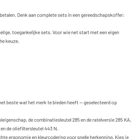
e betalen. Denk aan complete sets in een gereedschapskoffer:
ige, toegankelijke sets. Voor wie net start met een eigen
che keuze.
 het beste wat het merk te bieden heeft — geselecteerd op
leigenschap, de combinatiesleutel 285 en de ratelversie 285 KA,
n de oliefiltersleutel 443 N.
chte ergonomie en kleurcodering voor snelle herkenning. Kies je