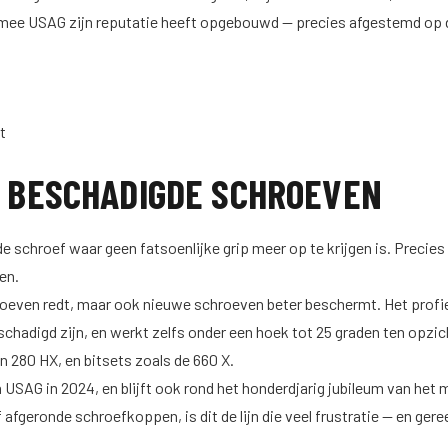
mee USAG zijn reputatie heeft opgebouwd — precies afgestemd op de
t
OP BESCHADIGDE SCHROEVEN
 schroef waar geen fatsoenlijke grip meer op te krijgen is. Precie
en.
chroeven redt, maar ook nieuwe schroeven beter beschermt. Het pro
chadigd zijn, en werkt zelfs onder een hoek tot 25 graden ten opzich
n 280 HX, en bitsets zoals de 660 X.
n USAG in 2024, en blijft ook rond het honderdjarig jubileum van he
 afgeronde schroefkoppen, is dit de lijn die veel frustratie — en 