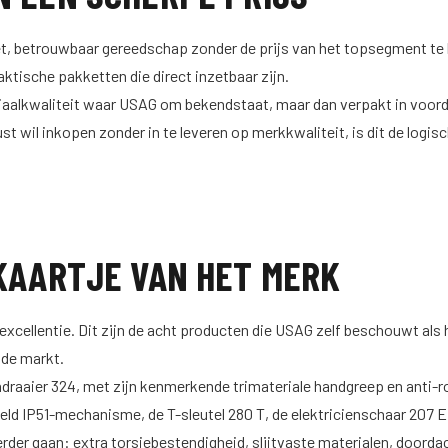
leet, betrouwbaar gereedschap zonder de prijs van het topsegment t
ktische pakketten die direct inzetbaar zijn.
aalkwaliteit waar USAG om bekendstaat, maar dan verpakt in voordel
wil inkopen zonder in te leveren op merkkwaliteit, is dit de logis
EKAARTJE VAN HET MERK
excellentie. Dit zijn de acht producten die USAG zelf beschouwt als
 de markt.
draaier 324, met zijn kenmerkende trimateriale handgreep en anti-ro
ld IP51-mechanisme, de T-sleutel 280 T, de elektricienschaar 207 E e
erder gaan: extra torsiebestendigheid, slijtvaste materialen, doorda