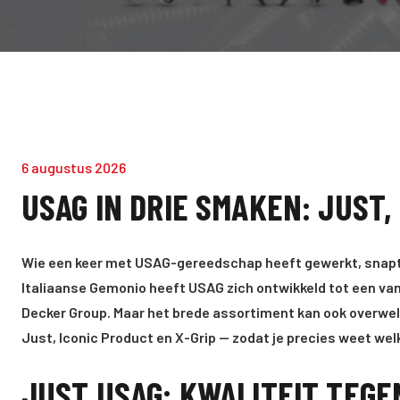
6 augustus 2026
USAG IN DRIE SMAKEN: JUST,
Wie een keer met USAG-gereedschap heeft gewerkt, snapt m
Italiaanse Gemonio heeft USAG zich ontwikkeld tot een v
Decker Group. Maar het brede assortiment kan ook overweldig
Just, Iconic Product en X-Grip — zodat je precies weet wel
JUST USAG: KWALITEIT TEGE